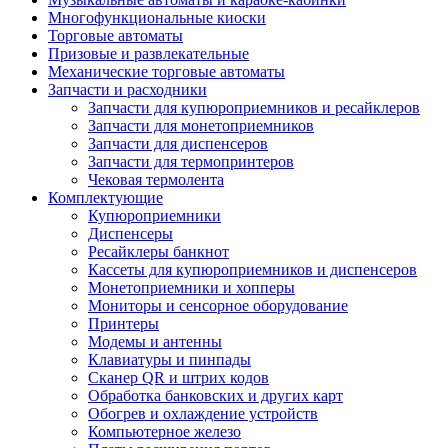
Многофункциональные киоски
Торговые автоматы
Призовые и развлекательные
Механические торговые автоматы
Запчасти и расходники
Запчасти для купюроприемников и ресайклеров
Запчасти для монетоприемников
Запчасти для диспенсеров
Запчасти для термопринтеров
Чековая термолента
Комплектующие
Купюроприемники
Диспенсеры
Ресайклеры банкнот
Кассеты для купюроприемников и диспенсеров
Монетоприемники и хопперы
Мониторы и сенсорное оборудование
Принтеры
Модемы и антенны
Клавиатуры и пинпады
Сканер QR и штрих кодов
Обработка банковских и других карт
Обогрев и охлаждение устройств
Компьютерное железо