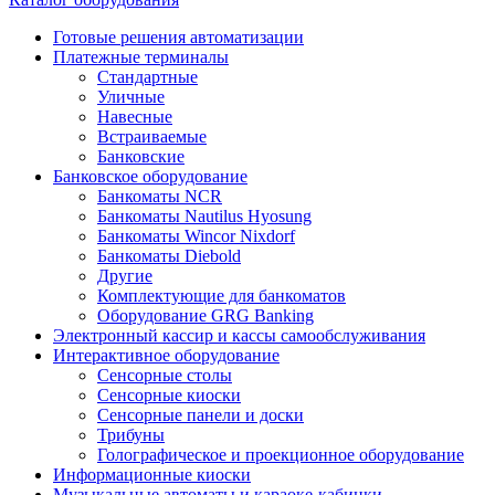
Готовые решения автоматизации
Платежные терминалы
Стандартные
Уличные
Навесные
Встраиваемые
Банковские
Банковское оборудование
Банкоматы NCR
Банкоматы Nautilus Hyosung
Банкоматы Wincor Nixdorf
Банкоматы Diebold
Другие
Комплектующие для банкоматов
Оборудование GRG Banking
Электронный кассир и кассы самообслуживания
Интерактивное оборудование
Сенсорные столы
Сенсорные киоски
Сенсорные панели и доски
Трибуны
Голографическое и проекционное оборудование
Информационные киоски
Музыкальные автоматы и караоке-кабинки