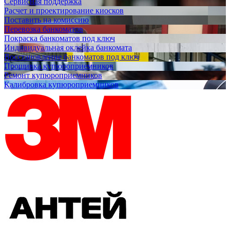
Сервисная поддержка
Расчет и проектирование киосков
Поставить на комиссию
Перевозка банкоматов
Покраска банкоматов под ключ
Индивидуальная оклейка банкомата
Восстановление банкоматов под ключ
Прошивка купюроприемников
Ремонт купюроприемников
Калибровка купюроприемников